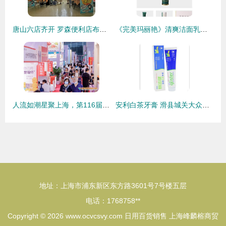
唐山六店齐开 罗森便利店布局京津冀一体化的新篇章
《完美玛丽艳》清爽洁面乳特价热销 165元尽享专业护肤体验
人流如潮星聚上海，第116届中国日用百货商品交易会盛大开幕引领行业新风向
安利白茶牙膏 滑县城关大众日用品门市部的品质选择与日用品销售解析
地址：上海市浦东新区东方路3601号7号楼五层
电话：1768758**
Copyright © 2026
www.ocvcsvy.com
日用百货销售
上海峰麟榕商贸