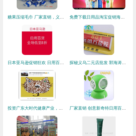
糖果压缩毛巾 厂家直销，义乌润洁日用品有限公司——聚焦义乌国际商贸城四区与义乌购平台的日用百货销售新机遇
免费下载日用品淘宝促销海报PSD素材，编号2232012尽在红动网
日本亚马逊促销狂欢 日用百货全场低至8折，海淘好物一网打尽！
探秘义乌二元店批发 郭海涛的日用百货生意经
投资广东大时代健康产业，日用百货销售能否掘金？
厂家直销 创意新奇特日用百货，点亮生活新体验