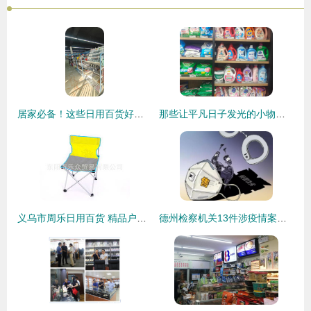
居家必备！这些日用百货好物，让生活悄然升级
那些让平凡日子发光的小物什——最近回购率超高的日用百货清单
义乌市周乐日用百货 精品户外用品与日用百货销售荟萃
德州检察机关13件涉疫情案件提前介入，严肃打击震慑犯罪