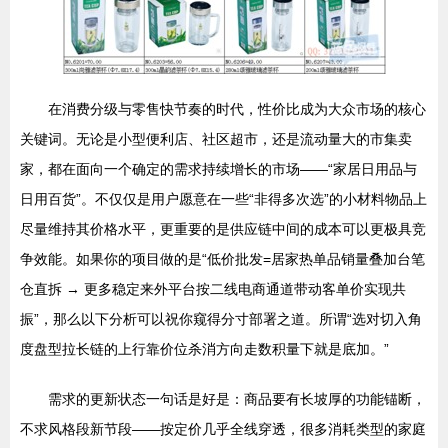
在消费分级与零售快节奏的时代，性价比成为大众市场的核心
关键词。无论是小型便利店、社区超市，还是流动量大的市集卖
家，都在面向一个确定的需求持续增长的市场——“家居日用品与
日用百货”。不仅仅是用户愿意在一些“非得多次选”的小材料物品上
尽量维持其价格水平，更重要的是供应链中间的成本可以更极具竞
争效能。如果你的项目做的是“低价批发=居家热单品销量叠加台笔
仓直拆 → 更多稳定来外平台按二线电商通道带动客单价实现共
振”，那么以下分析可以祝你窥得分寸部署之道。所谓“选对切入角
度盘型拉长链的上行靠价位杀消方向走数积量下就是底加。”
需求的更新状态一句话是好是：商品要有长坡厚的功能锚断，
不求风格段新节段——按定价几乎全线穿透，很多消耗类型的家庭