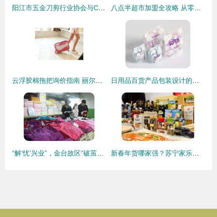
阳江市五金刀剪行业协会与CCF上海春季百货展战略合作全面启动!
八点半超市加盟全攻略 从零开始的日用百货销售之道
云浮胶棉拖把询价指南 丽尔家厂家直销优势与市场前景解析
日用品百货产品包装设计的创新与销售转化之道
“解‘忧’兴业”，金台故区“破茧换颜录”——百日兵团改造“脏乱差”+新模式，暨百货天地华丽蜕变直击书写一桩沉放时刻在故乡腔内的爆燃记深
新春年货哪家强？苏宁家乐福营采会带你一探究竟——日用百货销售亮点全解析