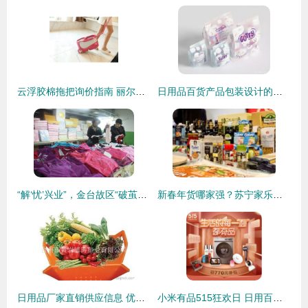
云浮胶棉拖把询价指南 丽尔家厂家直销优势与市场前景解析
日用品百货产品包装设计的创新与销售转化之道
“解‘忧’兴业”，金台故区“破茧换颜录”——百日兵团改造“脏乱差”+新模式，暨百货天地华丽蜕变直击书写一桩沉放时刻在故乡腔内的爆燃记深
新春年货哪家强？苏宁家乐福营采会带你一探究竟——日用百货销售亮点全解析
日用品厂家直销供应信息 优质日用百货批发价格一览
小米有品515狂欢日 日用百货低至五折，品质生活触手可及