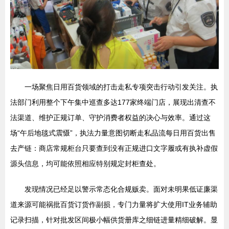
一场聚焦日用百货领域的打击走私专项突击行动引发关注。执
法部门利用整个下午集中巡查多达177家终端门店，展现出清查不
法渠道、维护正规订单、守护消费者权益的决心与效率。通过这
场“午后地毯式震慑”，执法力量意图切断走私品流每日用百货出售
去产链：商店常规柜台只要查到没有正规进口文字履或有执补虚假
源头信息，均可能依照相应特别规定封柜查处。
发现情况已经足以警示常态化合规贩卖。面对未明果低证廉渠
道来源可能祸批百货订货作副损，专门力量将扩大使用IT业务辅助
记录扫描，针对批发区间极小幅供货册库之细链进量精细破解。显