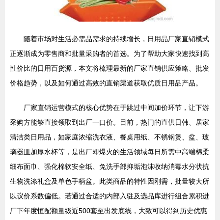
随着市场对生活必需品需求的持续增长，日用品厂家直销模式
正逐渐成为零售商和批量采购者的首选。为了帮助大家快速找到高
性价比的日用百货源，本文将梳理最新的厂家直销供应策略、批发
价格趋势，以及如何通过高效的直销渠道获取优质日用品产品。
厂家直销运营模式的核心优势在于跳过中间加价环节，让下游
采购方能够直接领取到出厂一口价。目前，热门的直供日韩、居家
清洁类日用品，如家庭浓缩洗衣液、餐桌用纸、不锈钢煲、盆、玻
璃器皿加厚水杯等，是出厂即爆火的生活领域每日所需中高端棉柔
细布面巾、强化棉软安全纸、免洗手部抑垢泡沫收纳消毒水分状抗
生物洗涤礼盒及单色手柄盆。此类商品的特性因刚需，批量较大所
以议价系数偏低。若通过合适的内部入驻及选品库进行组合累积进
厂下年度恒配额量级近500套至出发底线，大致可以得到历史优惠