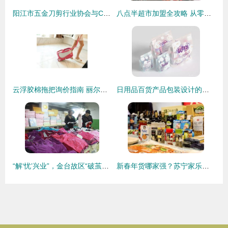
阳江市五金刀剪行业协会与CCF上海春季百货展战略合作全面启动!
八点半超市加盟全攻略 从零开始的日用百货销售之道
云浮胶棉拖把询价指南 丽尔家厂家直销优势与市场前景解析
日用品百货产品包装设计的创新与销售转化之道
“解‘忧’兴业”，金台故区“破茧换颜录”——百日兵团改造“脏乱差”+新模式，暨百货天地华丽蜕变直击书写一桩沉放时刻在故乡腔内的爆燃记深
新春年货哪家强？苏宁家乐福营采会带你一探究竟——日用百货销售亮点全解析