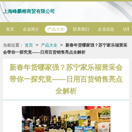
上海峰麟榕商贸有限公司
首页
企业简介
产品大全
联系我们
企业信息
访客
>
>
当前位置：
首页
产品大全
新春年货哪家强？苏宁家乐福营采
会带你一探究竟——日用百货销售亮点全解析
新春年货哪家强？苏宁家乐福营采会
带你一探究竟——日用百货销售亮点
全解析