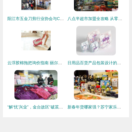
阳江市五金刀剪行业协会与CCF上海春季百货展战略合作全面启动!
八点半超市加盟全攻略 从零开始的日用百货销售之道
云浮胶棉拖把询价指南 丽尔家厂家直销优势与市场前景解析
日用品百货产品包装设计的创新与销售转化之道
“解‘忧’兴业”，金台故区“破茧换颜录”——百日兵团改造“脏乱差”+新模式，暨百货天地华丽蜕变直击书写一桩沉放时刻在故乡腔内的爆燃记深
新春年货哪家强？苏宁家乐福营采会带你一探究竟——日用百货销售亮点全解析