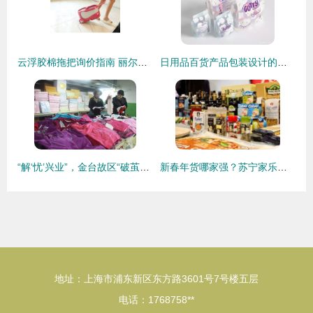
云浮胶棉拖把询价指南 丽尔家厂家直销优势与市场前景解析
日用品百货产品包装设计的创新与销售转化之道
“解‘忧’兴业”，金台故区“破茧换颜录”——百日兵团改造“脏乱差”+新模式，暨百货天地华丽蜕变直击书写一桩沉放时刻在故乡腔内的爆燃记深
新春年货哪家强？苏宁家乐福营采会带你一探究竟——日用百货销售亮点全解析
地址：上海市浦东新区东方路3601号7号楼五层
电话：1768758**