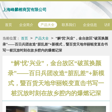
上海峰麟榕商贸有限公司
首页
企业简介
产品大全
联系我们
企业信息
访客
>
>
当前位置：
首页
产品大全
“解‘忧’兴业”，金台故区“破茧换颜
录”——百日兵团改造“脏乱差”+新模式，暨百货天地华丽蜕变直击书
写一桩沉放时刻在故乡腔内的爆燃记深
“解‘忧’兴业”，金台故区“破茧换颜
录”——百日兵团改造“脏乱差”+新模
式，暨百货天地华丽蜕变直击书写一
桩沉放时刻在故乡腔内的爆燃记深