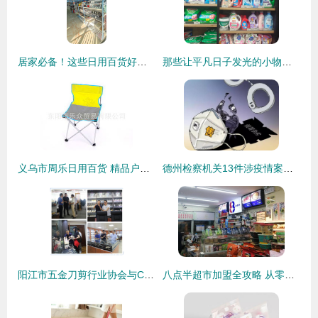
居家必备！这些日用百货好物，让生活悄然升级
那些让平凡日子发光的小物什——最近回购率超高的日用百货清单
义乌市周乐日用百货 精品户外用品与日用百货销售荟萃
德州检察机关13件涉疫情案件提前介入，严肃打击震慑犯罪
阳江市五金刀剪行业协会与CCF上海春季百货展战略合作全面启动!
八点半超市加盟全攻略 从零开始的日用百货销售之道