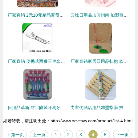
厂家直销 2元10元精品百货热卖中
云峰日用品加盟指南 加盟费用、联系方式与经营前景分析
厂家直销 便携式西餐三件套叉套装，优质出口埃及日用百货
厂家直销家居日用品扫把 软毛塑料与不锈钢扫帚小斜头清洁利器
日用品革新 防尘防菌牙刷牙膏置物架引领生活新风尚
尚客优酒店用品加盟指南 投资费用、加盟流程与3158创业信息网支持
如若转载，请注明出处：http://www.ocvcsvy.com/product/list-4.html
第一页
上一页
1
2
3
4
5
下一页