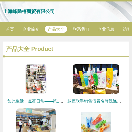
上海峰麟榕商贸有限公司
首页
企业简介
产品大全
联系我们
企业信息
访客
产品大全
Product
如此生活，点亮日常——第112届中国日用百货商品交易会销售观察
叔侄联手销售假冒名牌洗涤用品，扬言“占领西北市场”终落网