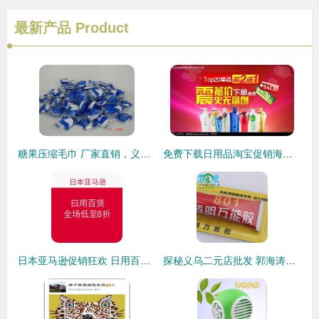
最新产品
Product
糖果压缩毛巾 厂家直销，义乌润洁日用品有限公司——聚焦义乌国际商贸城四区与义乌购平台的日用百货销售新机遇
免费下载日用品淘宝促销海报PSD素材，编号2232012尽在红动网
日本亚马逊促销狂欢 日用百货全场低至8折，海淘好物一网打尽！
探秘义乌二元店批发 郭海涛的日用百货生意经