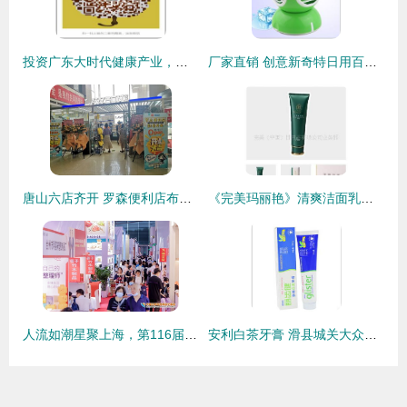
投资广东大时代健康产业，日用百货销售能否掘金？
厂家直销 创意新奇特日用百货，点亮生活新体验
唐山六店齐开 罗森便利店布局京津冀一体化的新篇章
《完美玛丽艳》清爽洁面乳特价热销 165元尽享专业护肤体验
人流如潮星聚上海，第116届中国日用百货商品交易会盛大开幕引领行业新风向
安利白茶牙膏 滑县城关大众日用品门市部的品质选择与日用品销售解析