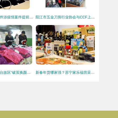
德州检察机关13件涉疫情案件提前介入，严肃打击震慑犯罪
阳江市五金刀剪行业协会与CCF上海春季百货展战略合作全面启动!
“解‘忧’兴业”，金台故区“破茧换颜录”——百日兵团改造“脏乱差”+新模式，暨百货天地华丽蜕变直击书写一桩沉放时刻在故乡腔内的爆燃记深
新春年货哪家强？苏宁家乐福营采会带你一探究竟——日用百货销售亮点全解析