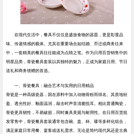
在现代生活中，餐具不仅仅是盛放食物的器皿，更是彰显品
味、传递情感的载体。尤其在重要场合如结婚、乔迁或商务往来
中，一套精美的餐具往往能成为点睛之笔。作为日用百货销售中的
明星品类，骨瓷餐具套装以其独特的魅力，正成为家庭日用、节日
送礼和商务馈赠的首选。
一、骨瓷餐具：融合艺术与实用的日用精品
骨瓷是一种高级瓷器，因在原料中加入动物骨粉而得名。其质地轻
盈、透光性好、釉面温润，敲击时声音清脆悦耳。相比普通陶瓷，
骨瓷更具韧性，不易破损，同时兼具美观与耐用性。在日用百货批
发零售中，骨瓷餐具套装通常包含碗、盘、杯、碟等多样化组合，
满足家庭日常用餐、宴客或送礼需求。无论是简约现代风还是古典