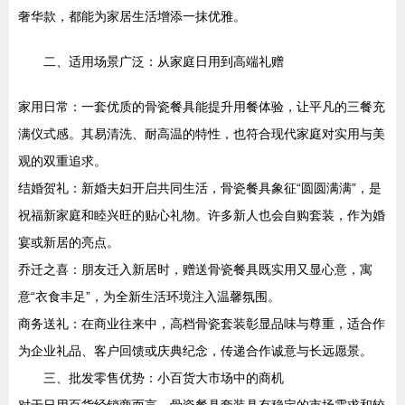
奢华款，都能为家居生活增添一抹优雅。
二、适用场景广泛：从家庭日用到高端礼赠
家用日常：一套优质的骨瓷餐具能提升用餐体验，让平凡的三餐充
满仪式感。其易清洗、耐高温的特性，也符合现代家庭对实用与美
观的双重追求。
结婚贺礼：新婚夫妇开启共同生活，骨瓷餐具象征“圆圆满满”，是
祝福新家庭和睦兴旺的贴心礼物。许多新人也会自购套装，作为婚
宴或新居的亮点。
乔迁之喜：朋友迁入新居时，赠送骨瓷餐具既实用又显心意，寓
意“衣食丰足”，为全新生活环境注入温馨氛围。
商务送礼：在商业往来中，高档骨瓷套装彰显品味与尊重，适合作
为企业礼品、客户回馈或庆典纪念，传递合作诚意与长远愿景。
三、批发零售优势：小百货大市场中的商机