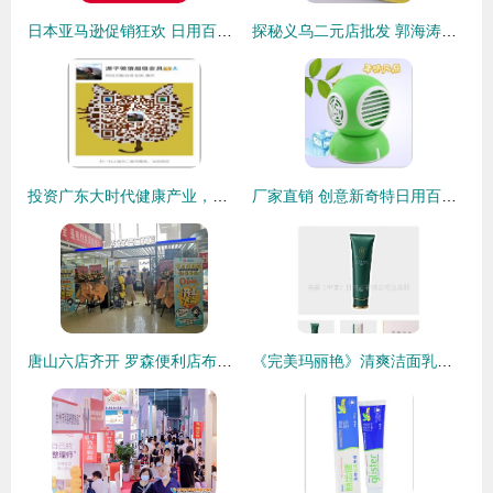
日本亚马逊促销狂欢 日用百货全场低至8折，海淘好物一网打尽！
探秘义乌二元店批发 郭海涛的日用百货生意经
投资广东大时代健康产业，日用百货销售能否掘金？
厂家直销 创意新奇特日用百货，点亮生活新体验
唐山六店齐开 罗森便利店布局京津冀一体化的新篇章
《完美玛丽艳》清爽洁面乳特价热销 165元尽享专业护肤体验