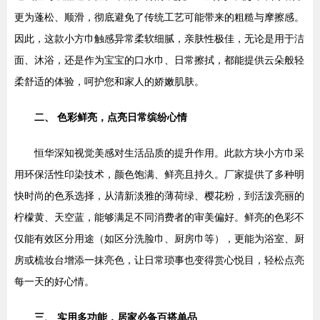
更为蓬松、顺滑，彻底避免了传统工艺可能带来的粗糙与摩擦感。
因此，这款小方巾触感异常柔软细腻，亲肤性极佳，无论是用于洁
面、沐浴，还是作为宝宝的口水巾、日常擦拭，都能提供云朵般轻
柔舒适的体验，呵护您和家人的娇嫩肌肤。
二、 色彩鲜亮，点亮日常缤纷心情
恒华深知视觉美感对生活品质的提升作用。此款方块小方巾采
用环保活性印染技术，颜色饱满、鲜亮且持久。厂家提供了多种明
快时尚的色系选择，从清新淡雅的薄荷绿、樱花粉，到活泼亮丽的
柠檬黄、天空蓝，能够满足不同消费者的审美偏好。鲜亮的色彩不
仅能有效区分用途（如区分洗脸巾、厨房巾等），更能为浴室、厨
房或梳妆台增添一抹亮色，让日常琐事也变得赏心悦目，轻松点亮
每一天的好心情。
三、 实用多功能，居家必备百搭单品