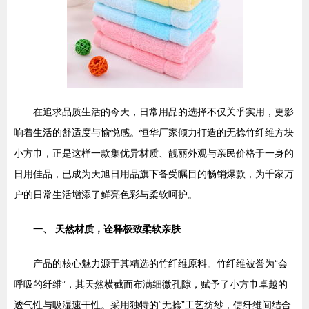
在追求品质生活的今天，日常用品的选择不仅关乎实用，更影
响着生活的舒适度与愉悦感。恒华厂家倾力打造的无捻竹纤维方块
小方巾，正是这样一款集优异材质、靓丽外观与亲民价格于一身的
日用佳品，已成为天旭日用品旗下备受瞩目的畅销爆款，为千家万
户的日常生活增添了鲜亮色彩与柔软呵护。
一、 天然材质，诠释极致柔软亲肤
产品的核心魅力源于其精选的竹纤维原料。竹纤维被誉为“会
呼吸的纤维”，其天然横截面布满细微孔隙，赋予了小方巾卓越的
透气性与吸湿速干性。采用独特的“无捻”工艺纺纱，使纤维间结合