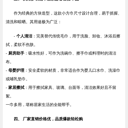
作为经典的方块造型，这款小方巾尺寸设计合理，易于抓握、
清洗和晾晒。其用途极为广泛：
-
个人清洁
：完美替代传统毛巾，用于洗脸、卸妆、沐浴后擦
拭，柔软不伤肤。
-
厨房助手
：吸水性好，可作为洗碗巾、擦手巾或料理时的清洁
布。
-
母婴护理
：安全柔软的材质，非常适合作为婴儿口水巾、洗澡巾
或哺乳垫巾。
-
家居擦拭
：用于擦拭家具、玻璃、台面等，清洁效果好且不留
絮。
一巾多用，堪称居家生活的全能帮手。
四、 厂家直销价格优，品质爆款轻松购