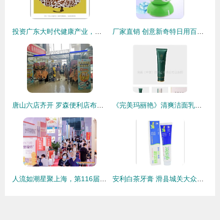
投资广东大时代健康产业，日用百货销售能否掘金？
厂家直销 创意新奇特日用百货，点亮生活新体验
唐山六店齐开 罗森便利店布局京津冀一体化的新篇章
《完美玛丽艳》清爽洁面乳特价热销 165元尽享专业护肤体验
人流如潮星聚上海，第116届中国日用百货商品交易会盛大开幕引领行业新风向
安利白茶牙膏 滑县城关大众日用品门市部的品质选择与日用品销售解析