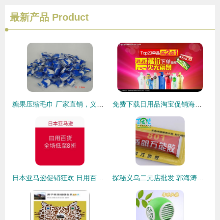
最新产品
Product
糖果压缩毛巾 厂家直销，义乌润洁日用品有限公司——聚焦义乌国际商贸城四区与义乌购平台的日用百货销售新机遇
免费下载日用品淘宝促销海报PSD素材，编号2232012尽在红动网
日本亚马逊促销狂欢 日用百货全场低至8折，海淘好物一网打尽！
探秘义乌二元店批发 郭海涛的日用百货生意经